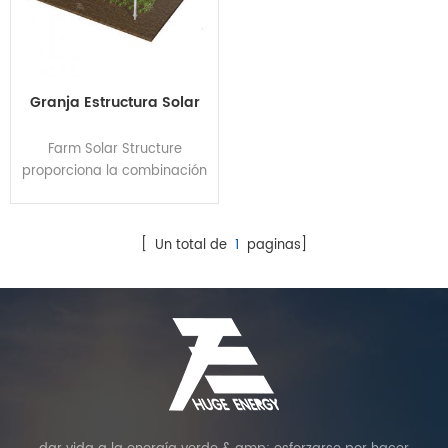
Granja Estructura Solar
Farm Solar Structure
proporciona la combinación
perfecta tanto para la
generación de electricidad
como para el cultivo. El
[ Un total de
1
paginas]
invernadero ofrece la
combinación perfecta tanto
para la generación de
electricidad como para el
cultivo. Los agricultores
pueden aprovechar la
energía del sol para
actividades básicas diarias
como el riego, la calefacción