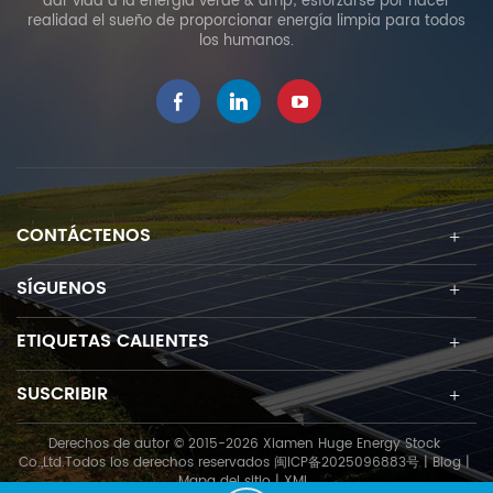
dar vida a la energía verde & amp; esforzarse por hacer
y la iluminación. El exceso
realidad el sueño de proporcionar energía limpia para todos
de electricidad se puede
los humanos.
vender a la red para
obtener ingresos.
CONTÁCTENOS
SÍGUENOS
ETIQUETAS CALIENTES
SUSCRIBIR
Derechos de autor © 2015-2026 Xiamen Huge Energy Stock
Co.,Ltd.Todos los derechos reservados
闽ICP备2025096883号
|
Blog
|
Mapa del sitio
|
XML