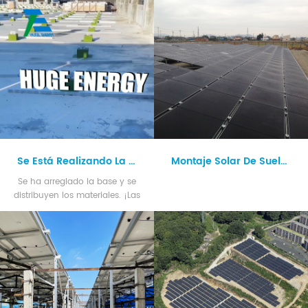
Se Está Realizando La Instalación De Estructuras Solares De Techo Plano.
Montaje Solar De Suelo De Aluminio
Se ha arreglado la base y se
distribuyen los materiales. ¡Las
estructuras están siendo
ensambladas!