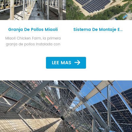
Granja De Pollos Miaoli
Sistema De Montaje En Suelo De Aluminio De 2,5 MW.
Miaoli Chicken Farm, la primera
granja de pollos instalada con
estructuras solares fotovoltaicas
en Taiwán. Adopta por completo
LEE MAS
el sistema de montaje
fotovoltaico no pegado 100%
impermeable de Xiamen Huge
Energy para la temporada de
lluvias de Taiwán.