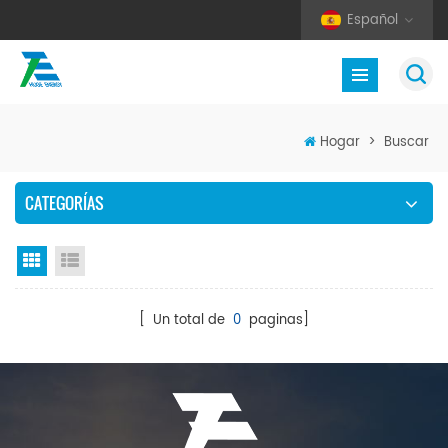
Español
Hogar
>
Buscar
CATEGORÍAS
Vista en cuadrícula
Vista de la lista
[ Un total de
0
paginas]