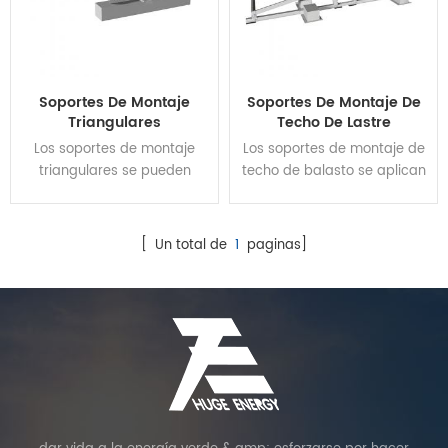
Soportes De Montaje
Soportes De Montaje De
Triangulares
Techo De Lastre
Los soportes de montaje
Los soportes de montaje de
triangulares se pueden
techo de balasto se aplican
aplicar fácilmente a
a varios tipos de proyectos
diferentes techos planos o
de techo plano. Los
terrenos abiertos, ya que
componentes principales
[ Un total de
1
paginas]
tiene un ángulo de
hechos de acero
inclinación variable y
galvanizado en caliente
opciones de base tanto
tienen un buen desempeño
para la abrazadera del
de resistencia estructural,
techo como para la
estabilidad y anticorrosión, y
penetración del techo. La
son compatibles con una
elevación se puede utilizar
variedad de módulos
como inclinación fija o
solares. El diseño de la
inclinación ajustable, lo que
estructura patentada