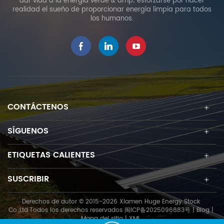
dar vida a la energía verde & amp; esforzarse por hacer
permite ajustes específicos
garantiza un tiempo de
realidad el sueño de proporcionar energía limpia para todos
del proyecto y optimiza la
instalación más corto para
los humanos.
producción de energía
ahorrar costos de
solar. El innovador diseño de
construcción.
alto preensamblaje elimina
el corte y la soldadura en el
sitio y permite una
instalación rápida y fácil del
módulo fotovoltaico.
CONTÁCTENOS
SÍGUENOS
ETIQUETAS CALIENTES
SUSCRIBIR
Derechos de autor © 2015-2026 Xiamen Huge Energy Stock
Co.,Ltd.Todos los derechos reservados
闽ICP备2025096883号
|
Blog
|
Mapa del sitio
|
XML