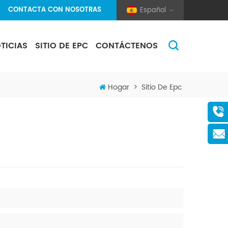
CONTACTA CON NOSOTRAS
Español
TICIAS
SITIO DE EPC
CONTÁCTENOS
(Pole And Wire) Solar Racking
Hogar
>
Sitio De Epc