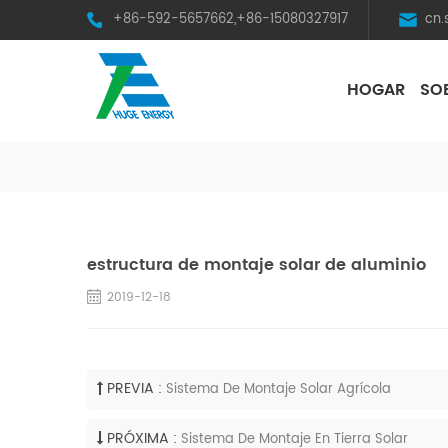
+86-592-5657662,+86-15080327917
cn
HOGAR
SO
HST Horizontal Single-Axis Tracker
estructura de montaje solar de aluminio
2019-12-18
PREVIA :
Sistema De Montaje Solar Agrícola
PRÓXIMA :
Sistema De Montaje En Tierra Solar