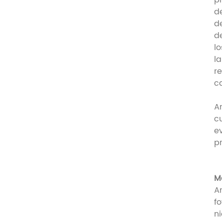
p
d
d
d
l
l
r
c
A
c
e
p
M
A
fo
n