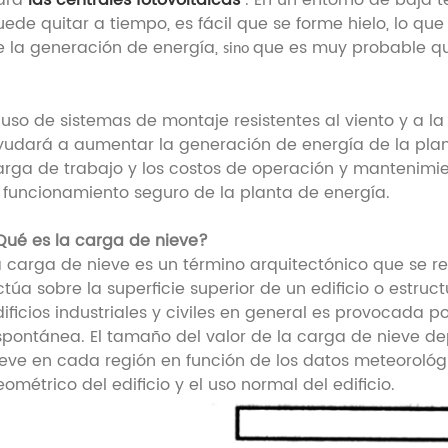
ara
las centrales fotovoltaicas
. En un entorno de baja t
uede quitar a tiempo, es fácil que se forme hielo, lo qu
e la generación de energía,
que es muy probable qu
sino
l uso de sistemas de montaje resistentes al viento y a l
yudará a aumentar la generación de energía de la plant
arga de trabajo y los costos de operación y mantenimie
l funcionamiento seguro de la planta de energía.
Qué es la carga de nieve?
a carga de nieve es un término arquitectónico que se re
túa sobre la superficie superior de un edificio o estruc
dificios industriales y civiles en general es provocada 
spontánea. El tamaño del valor de la carga de nieve d
ieve en cada región en función de los datos meteorológi
ométrico del edificio y el uso normal del edificio.