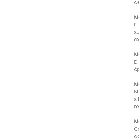
d
M
E
s
e
M
D
ó
M
M
si
r
M
C
a