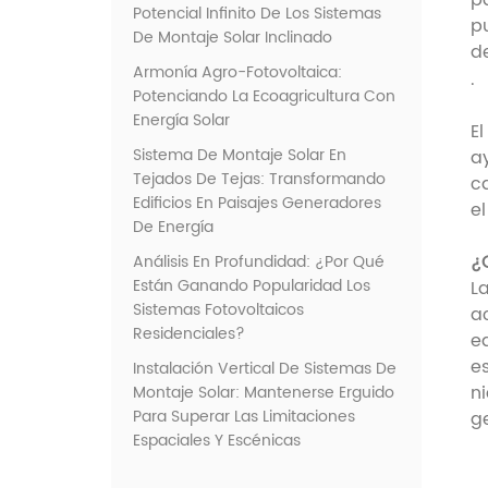
p
Potencial Infinito De Los Sistemas
p
De Montaje Solar Inclinado
d
Armonía Agro-Fotovoltaica:
.
Potenciando La Ecoagricultura Con
Energía Solar
E
Sistema De Montaje Solar En
a
Tejados De Tejas: Transformando
c
Edificios En Paisajes Generadores
e
De Energía
¿
Análisis En Profundidad: ¿Por Qué
Están Ganando Popularidad Los
L
Sistemas Fotovoltaicos
ac
Residenciales?
e
e
Instalación Vertical De Sistemas De
n
Montaje Solar: Mantenerse Erguido
Para Superar Las Limitaciones
ge
Espaciales Y Escénicas