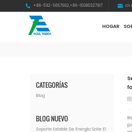
+86-592-5657662,+86-15080327917
cn
HOGAR
SO
HST Horizontal Single-Axis Tracker
S
CATEGORÍAS
f
Blog
BLOG NUEVO
R
p
Soporte Estable De Energía Solar El