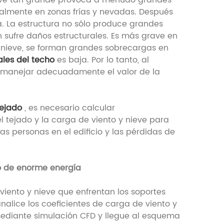
ieve tan grande provoca a menudo grandes
ialmente en zonas frías y nevadas. Después
á. La estructura no sólo produce grandes
 sufre daños estructurales. Es más grave en
 nieve, se forman grandes sobrecargas en
ales del techo
es baja. Por lo tanto, al
 y manejar adecuadamente el valor de la
tejado
, es necesario calcular
 tejado y la carga de viento y nieve para
as personas en el edificio y las pérdidas de
co de enorme energía
iento y nieve que enfrentan los soportes
analice los coeficientes de carga de viento y
mediante simulación CFD y llegue al esquema