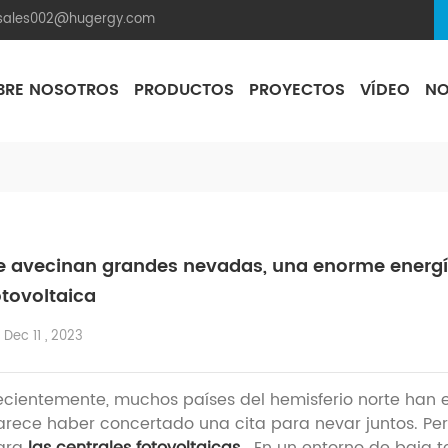
.sales002@hugergy.com
BRE NOSOTROS
PRODUCTOS
PROYECTOS
VÍDEO
NO
Techo Plano De Cemento
Aluminum Agri-PV Racking
Flexible 
e avecinan grandes nevadas, una enorme energía
otovoltaica
Dec 11 , 2023
ecientemente, muchos países del hemisferio norte han
arece haber concertado una cita para nevar juntos. Pe