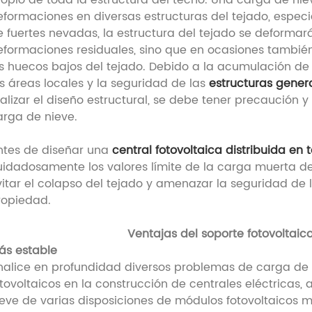
ropio de toda la estructura del techo. Una carga de n
eformaciones en diversas estructuras del tejado, espec
e fuertes nevadas, la estructura del tejado se deformar
eformaciones residuales, sino que en ocasiones también
os huecos bajos del tejado. Debido a la acumulación de
as áreas locales y la seguridad de las
estructuras gener
ealizar el diseño estructural, se debe tener precaución
arga de nieve.
ntes de diseñar una
central fotovoltaica distribuida en 
uidadosamente los valores límite de la carga muerta del
vitar el colapso del tejado y amenazar la seguridad de l
ropiedad.
Ventajas del soporte fotovoltai
ás estable
nalice en profundidad diversos problemas de carga de v
tovoltaicos en la construcción de centrales eléctricas, 
ieve de varias disposiciones de módulos fotovoltaicos 