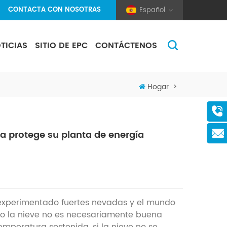
CONTACTA CON NOSOTRAS
Español
TICIAS
SITIO DE EPC
CONTÁCTENOS
(Pole And Wire) Solar Racking
Hogar
>
 protege su planta de energía
 experimentado
fuertes nevadas
y el mundo
ro la nieve no es necesariamente buena