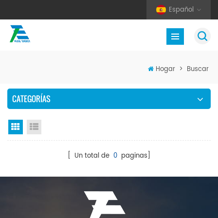
Español
Hogar
>
Buscar
CATEGORÍAS
Vista en cuadrícula
Vista de la lista
[ Un total de
0
paginas]