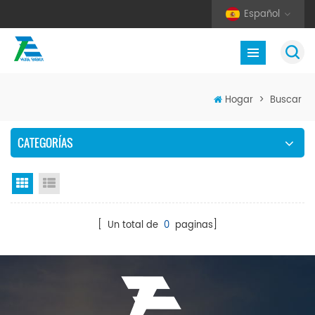
Español
Hogar
>
Buscar
CATEGORÍAS
Vista en cuadrícula
Vista de la lista
[ Un total de
0
paginas]