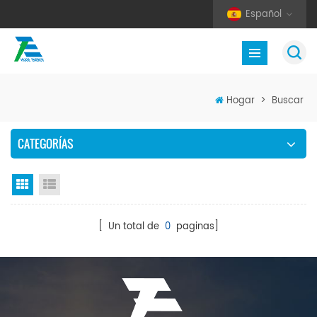
Español
Hogar
>
Buscar
CATEGORÍAS
Vista en cuadrícula
Vista de la lista
[ Un total de
0
paginas]