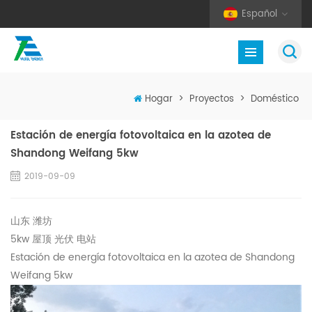
Español
Hogar
>
Proyectos
>
Doméstico
Estación de energía fotovoltaica en la azotea de
Shandong Weifang 5kw
2019-09-09
山东 潍坊
5kw 屋顶 光伏 电站
Estación de energía fotovoltaica en la azotea de Shandong
Weifang 5kw