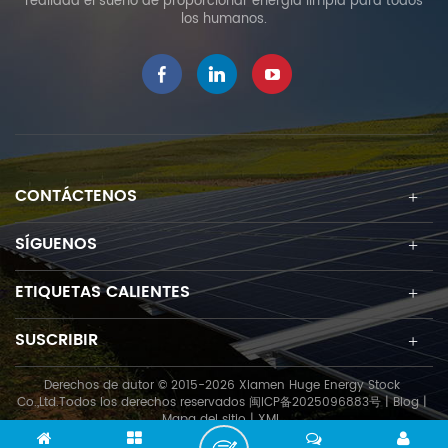
realidad el sueño de proporcionar energía limpia para todos
los humanos.
CONTÁCTENOS
SÍGUENOS
ETIQUETAS CALIENTES
SUSCRIBIR
Derechos de autor © 2015-2026 Xiamen Huge Energy Stock
Co.,Ltd.Todos los derechos reservados
闽ICP备2025096883号
|
Blog
|
Mapa del sitio
|
XML