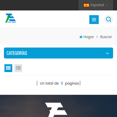
Español
Hogar
>
Buscar
CATEGORÍAS
Vista en cuadrícula
Vista de la lista
[ Un total de
0
paginas]