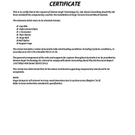
Australia As1170.2 Certificado-Para Terreno