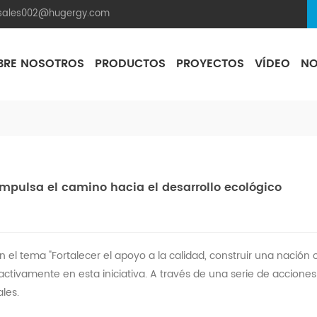
.sales002@hugergy.com
BRE NOSOTROS
PRODUCTOS
PROYECTOS
VÍDEO
NO
Techo Plano De Cemento
Aluminum Agri-PV Racking
Flexible 
mpulsa el camino hacia el desarrollo ecológico
 el tema "Fortalecer el apoyo a la calidad, construir una nación o
 activamente en esta iniciativa. A través de una serie de accio
ales.