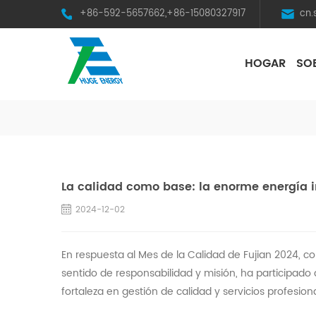
+86-592-5657662,+86-15080327917
cn
HOGAR
SO
HST Horizontal Single-Axis Tracker
La calidad como base: la enorme energía i
2024-12-02
En respuesta al Mes de la Calidad de Fujian 2024, con
sentido de responsabilidad y misión, ha participado
fortaleza en gestión de calidad y servicios profesion