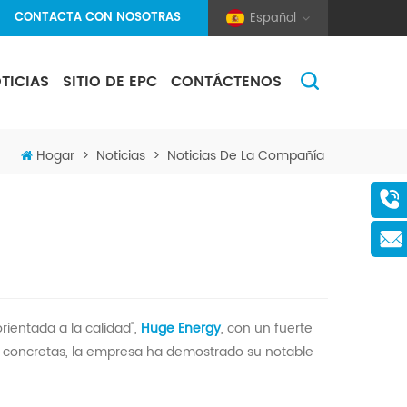
CONTACTA CON NOSOTRAS
Español
TICIAS
SITIO DE EPC
CONTÁCTENOS
(Pole And Wire) Solar Racking
Hogar
>
Noticias
>
Noticias De La Compañía
rientada a la calidad",
Huge
Energy
, con un fuerte
nes concretas, la empresa ha demostrado su notable