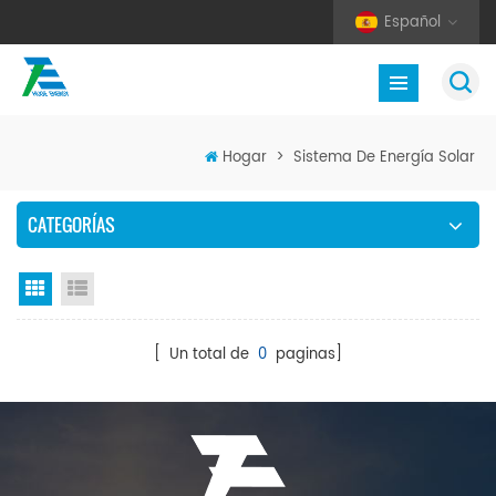
Español
Hogar
>
Sistema De Energía Solar
CATEGORÍAS
Vista en cuadrícula
Vista de la lista
[ Un total de
0
paginas]