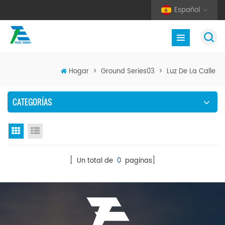
Español
Hogar
>
Ground Series03
>
Luz De La Calle
CATEGORÍAS
Vista en cuadrícula
Vista de la lista
[ Un total de
0
paginas]