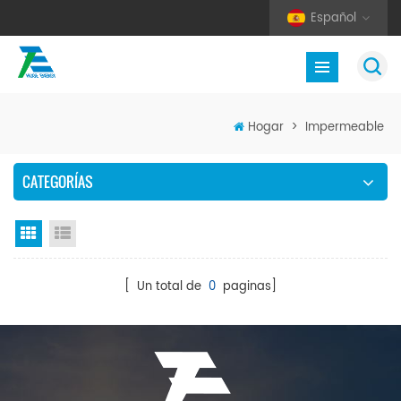
Español
Hogar
>
Impermeable
CATEGORÍAS
Vista en cuadrícula
Vista de la lista
[ Un total de
0
paginas]