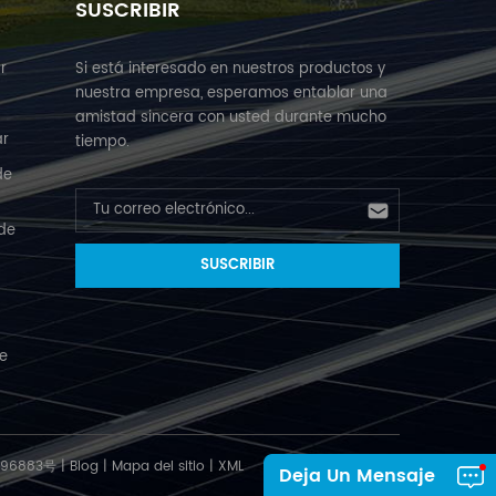
SUSCRIBIR
r
Si está interesado en nuestros productos y
nuestra empresa, esperamos entablar una
amistad sincera con usted durante mucho
ar
tiempo.
de
 de
de
096883号
|
Blog
|
Mapa del sitio
|
XML
Deja Un Mensaje