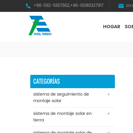
+86-592-5657662,+86-15080327917
cn
HOGAR
SO
HST Horizontal Single-Axis Tracker
CATEGORÍAS
sistema de seguimiento de
montaje solar
sistema de montaje solar en
tierra
sistema de montaje solar de