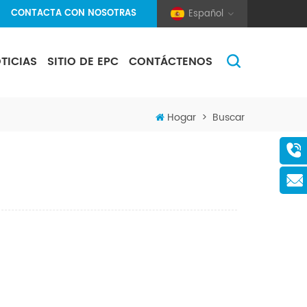
CONTACTA CON NOSOTRAS
Español
TICIAS
SITIO DE EPC
CONTÁCTENOS
(Pole And Wire) Solar Racking
Hogar
>
Buscar