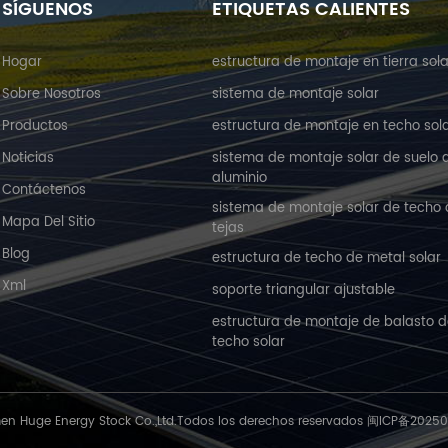
SÍGUENOS
ETIQUETAS CALIENTES
Hogar
estructura de montaje en tierra sola
Sobre Nosotros
sistema de montaje solar
Productos
estructura de montaje en techo sol
Noticias
sistema de montaje solar de suelo 
aluminio
Contáctenos
sistema de montaje solar de techo
Mapa Del Sitio
tejas
Blog
estructura de techo de metal solar
Xml
soporte triangular ajustable
estructura de montaje de balasto 
techo solar
en Huge Energy Stock Co.,Ltd.Todos los derechos reservados
闽ICP备2025