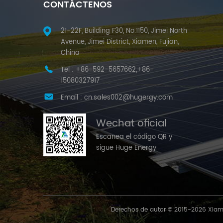
CONTÁCTENOS
21-22F, Building F30, No.1150, Jimei North
Avenue, Jimei District, Xiamen, Fujian,
China
Tel :
+86-592-5657662,+86-
15080327917
Email :
cn.sales002@hugergy.com
Wechat oficial
Escanea el código QR y
sigue Huge Energy
Derechos de autor © 2015-2026 Xiam