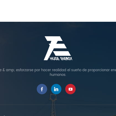
de & amp; esforzarse por hacer realidad el sueño de proporcionar ene
humanos.