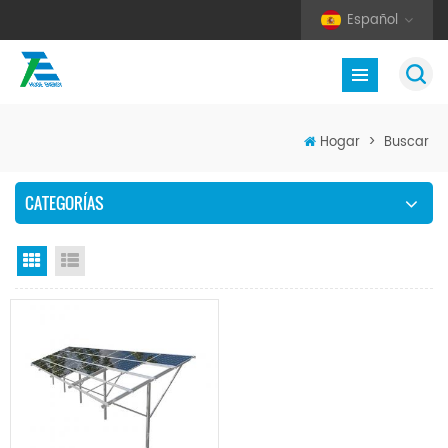
Español
Hogar
>
Buscar
CATEGORÍAS
Vista en cuadrícula
Vista de la lista