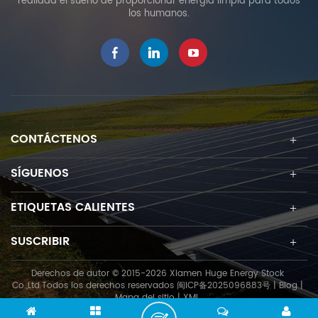
realidad el sueño de proporcionar energía limpia para todos
los humanos.
CONTÁCTENOS
SÍGUENOS
ETIQUETAS CALIENTES
SUSCRIBIR
Derechos de autor © 2015-2026 Xiamen Huge Energy Stock
Co.,Ltd.Todos los derechos reservados
闽ICP备2025096883号
|
Blog
|
Mapa del sitio
|
XML